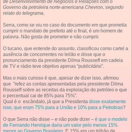
de Desenvolvimento de Negócios e Relações com o
Governo da petroleira norte-americana Chevron, segundo
relato do telegrama
.
Serra, como se viu no caso do documento em que prometia
cumprir o mandato de prefeito até o final, é um homem de
palavra. Não gosta de prometer e não cumprir.
O tucano, que entende do assunto, classificou como cartel a
ausência de concorrentes no leilão e disse que o
pronunciamento da presidente Dilma Rousseff em cadeia
de TV e rádio teve objetivo apenas “publicitário”.
Mas o mais curioso é que, apesar de dizer isso, afirmou
que ”refez as contas apresentadas pela presidente Dilma
Rousseff sobre as receitas da exploração do petróleo e que
o percentual cai de 85% para 75%”.
Qual é o escândalo, já que a Presidenta
disse exatamente
isso, que eram 75% para a União e 10% para a Petrobras
?
O que Serra não disse – e não pode dizer –
é que o modelo
de Fernando Henrique daria um valor pelo menos 15%
menor ao Governo Brasileiro
. E 15% em um trilhão de