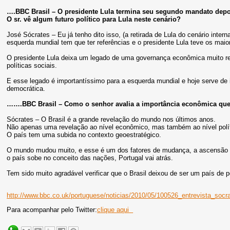
….BBC Brasil – O presidente Lula termina seu segundo mandato depoi
O sr. vê algum futuro político para Lula neste cenário?
José Sócrates – Eu já tenho dito isso, (a retirada de Lula do cenário inte
esquerda mundial tem que ter referências e o presidente Lula teve os mai
O presidente Lula deixa um legado de uma governança econômica muito r
políticas sociais.
E esse legado é importantíssimo para a esquerda mundial e hoje serve de 
democrática.
…….BBC Brasil – Como o senhor avalia a importância econômica que
Sócrates – O Brasil é a grande revelação do mundo nos últimos anos.
Não apenas uma revelação ao nível econômico, mas também ao nível polít
O país tem uma subida no contexto geoestratégico.
O mundo mudou muito, e esse é um dos fatores de mudança, a ascensão do
o país sobe no conceito das nações, Portugal vai atrás.
Tem sido muito agradável verificar que o Brasil deixou de ser um país d
http://www.bbc.co.uk/portuguese/noticias/2010/05/100526_entrevista_socra
Para acompanhar pelo Twitter:
clique aqui
.
.