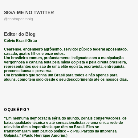
SIGA-ME NO TWITTER
@contrapontopig
Editor do Blog
Célvio Brasil Girão
Cearense, engenheiro agrônomo,
servidor público federal aposentado,
casado, quatro filhos e onze netos.
Um brasileiro comum, profundamente indignado com a manipulação
vergonhosa e canalha feita pela mídia golpista e pela direita brasileira,
representantes que são de uma elite egoísta, escravista, entreguista,
preconceituosa e perversa.
Um brasileiro que sonha um Brasil para todos e não apenas para
alguns, como tem sido desde o seu descobrimento até os nossos dias.
_______
O QUE É PIG ?
"Em nenhuma democracia séria do mundo, jornais conservadores, de
baixa qualidade técnica e até sensacionalistas, e uma única rede de
televisão têm a importância que têm no Brasil. Eles se
transformaram num partido político – o
PIG
, Partido da Imprensa
Golpista.
" (
Paulo Henrique Amorim.)