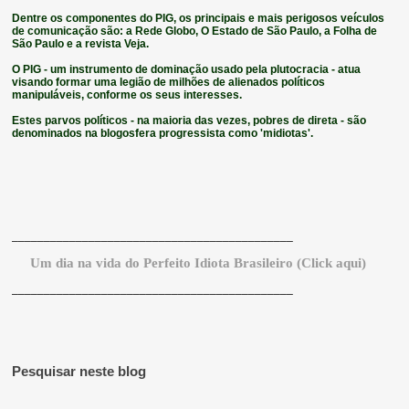
Dentre os componentes do PIG, os principais e mais perigosos veículos
de comunicação são: a Rede Globo, O Estado de São Paulo, a Folha de
São Paulo e a revista Veja.
O PIG - um instrumento de dominação usado pela plutocracia - atua
visando formar uma legião de milhões de alienados políticos
manipuláveis, conforme os seus interesses.
Estes parvos políticos - na maioria das vezes, pobres de direta - são
denominados na blogosfera progressista como 'midiotas'.
____________________________________________
Um dia na vida do
P
erfeito
I
diota
B
rasileiro (Click aqui)
____________________________________________
Pesquisar neste blog