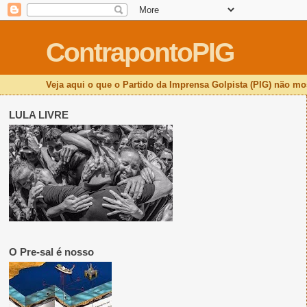
ContrapontoPIG
Veja aqui o que o Partido da Imprensa Golpista (PIG) não mos
LULA LIVRE
O Pre-sal é nosso