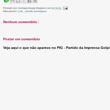
Postado por
contrapontopig blogspot.com
às
11:11
Marcadores:
Lula
,
premier portutgues
Nenhum comentário :
Postar um comentário
Veja aqui o que não aparece no PIG - Partido da Imprensa Golpi