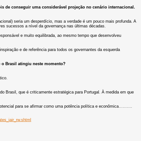
s de conseguir uma considerável projeção no cenário internacional.
rnacional) seria um desperdício, mas a verdade é um pouco mais profunda. A
ores sucessos a nível da governança nas últimas décadas.
esponsável e muito equilibrada, ao mesmo tempo que desenvolveu
inspiração e de referência para todos os governantes da esquerda
 o Brasil atingiu neste momento?
ico.
 Brasil, que é criticamente estratégica para Portugal. À medida em que
e potencial para se afirmar como uma potência política e econômica……….
tes_jair_rw.shtml