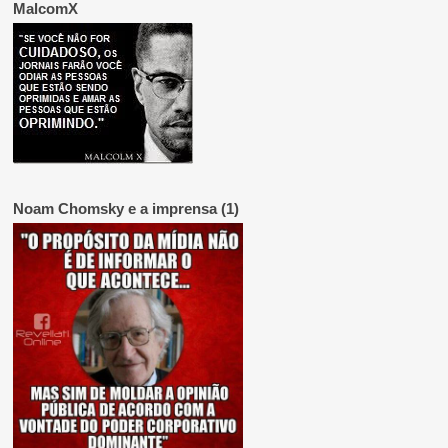
MalcomX
Noam Chomsky e a imprensa (1)