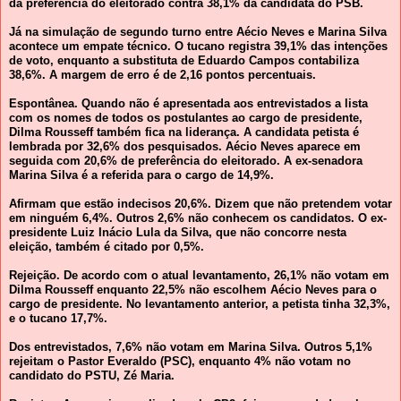
da preferência do eleitorado contra 38,1% da candidata do PSB.
Já na simulação de segundo turno entre Aécio Neves e Marina Silva
acontece um empate técnico. O tucano registra 39,1% das intenções
de voto, enquanto a substituta de Eduardo Campos contabiliza
38,6%. A margem de erro é de 2,16 pontos percentuais.
Espontânea. Quando não é apresentada aos entrevistados a lista
com os nomes de todos os postulantes ao cargo de presidente,
Dilma Rousseff também fica na liderança. A candidata petista é
lembrada por 32,6% dos pesquisados. Aécio Neves aparece em
seguida com 20,6% de preferência do eleitorado. A ex-senadora
Marina Silva é a referida para o cargo de 14,9%.
Afirmam que estão indecisos 20,6%. Dizem que não pretendem votar
em ninguém 6,4%. Outros 2,6% não conhecem os candidatos. O ex-
presidente Luiz Inácio Lula da Silva, que não concorre nesta
eleição, também é citado por 0,5%.
Rejeição. De acordo com o atual levantamento, 26,1% não votam em
Dilma Rousseff enquanto 22,5% não escolhem Aécio Neves para o
cargo de presidente. No levantamento anterior, a petista tinha 32,3%,
e o tucano 17,7%.
Dos entrevistados, 7,6% não votam em Marina Silva. Outros 5,1%
rejeitam o Pastor Everaldo (PSC), enquanto 4% não votam no
candidato do PSTU, Zé Maria.