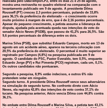
realizada pelo DataTempo/CP2, entre os dias 21 e 25 de agosto,
mostra uma reviravolta no quadro eleitoral na comparação com o
levantamento publicado em 9 de agosto. A presidente Dilma
Rousseff (PT) cresceu 2,3 pontos percentuais, pulando de 33,8%
para 36,1% da preferência do eleitorado – o crescimento ocorre
muito próximo à margem de erro, que é de 2,16 pontos percentuais.
Apesar do pequeno crescimento, a petista assume a liderança da
disputa, ajudada pela acentuada queda nas intenções de voto do
senador Aécio Neves (PSDB), que passou de 41,2% para 26,5%. São
9,6 pontos percentuais de diferença entre os dois.
Marina Silva (PSB), que substitui Eduardo Campos, morto em 13 de
agosto em um acidente aéreo, aparece na terceira colocação com
20,5% da preferência do eleitorado. O percentual é muito superior ao
registrado por Campos (4,8%) na pesquisa publicada em 9 de
agosto. O candidato do PSC, Pastor Everaldo, tem 0,5%, enquanto
Eduardo Jorge (PV) e Rui Pimenta (PCO) registram, cada um, 0,1%.
Os outros candidatos não pontuaram.
Segundo a pesquisa, 8,9% estão indecisos, e outros 6% não
pretendem votar em ninguém.
Segundo turno. A presidente Dilma Rousseff vence seus adversários
na simulação de segundo turno. No confronto direto com Aécio
Neves, ela registra 42,8% das intenções de voto contra 37,1% do
tucano. Na pesquisa anterior, Aécio vencia Dilma com 44,8% contra
36,1%.
No embate entre Dilma Rousseff e Marina Silva, a petista tem 43,1%