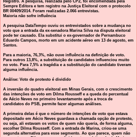
Registro. A pesquisa, realizada pelo CP2, foi encomendada pela
Sempre Editora e tem registro na Justiça Eleitoral com o protocolo
BR 00409/2014. Foram realizadas 2.066 entrevistas.
Maioria não sofre influência
A pesquisa DataTempo ouviu os entrevistados sobre a mudança no
voto que a entrada da ex-senadora Marina Silva na disputa eleitoral
pode ter causado. Ela substitui o ex-governador de Pernambuco
Eduardo Campos, morto em um acidente aéreo em 13 de agosto, em
Santos.
Para a maioria, 76,3%, não ouve influência na definição de voto.
Para outros 13,8%, a substituição de candidatos influenciou muito
no voto. Para 7,5% a tragédia e a substituição do candidato tiveram
alguma influência.
Análise: Voto de protesto é dividido
A inversão do quadro eleitoral em Minas Gerais, com o crescimento
das intenções de voto em Dilma Rousseff e a queda do percentual
de Aécio Neves no primeiro levantamento após a troca de
candidatos do PSB, permite fazer algumas análises.
A primeira delas é que o número de intenções de voto que estava
depositado em Aécio Neves guardava a chamada opção de protesto,
ou seja, ali estavam os votos de quem não queria, de forma alguma,
escolher Dilma Rousseff. Com a entrada de Marina, criou-se uma
segunda alternativa para esse segmento. Ao que parece, quem não