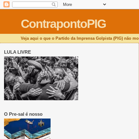
ContrapontoPIG
Veja aqui o que o Partido da Imprensa Golpista (PIG) não mos
LULA LIVRE
O Pre-sal é nosso