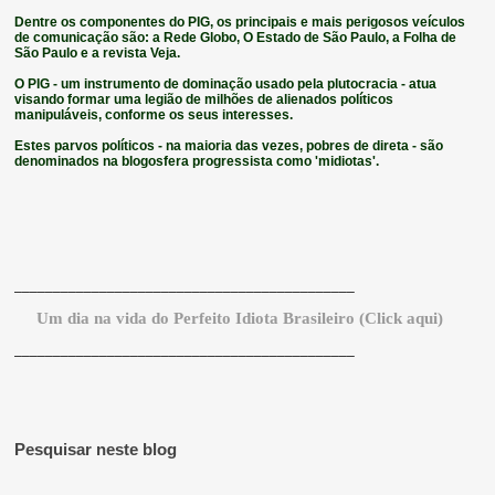
Dentre os componentes do PIG, os principais e mais perigosos veículos
de comunicação são: a Rede Globo, O Estado de São Paulo, a Folha de
São Paulo e a revista Veja.
O PIG - um instrumento de dominação usado pela plutocracia - atua
visando formar uma legião de milhões de alienados políticos
manipuláveis, conforme os seus interesses.
Estes parvos políticos - na maioria das vezes, pobres de direta - são
denominados na blogosfera progressista como 'midiotas'.
____________________________________________
Um dia na vida do
P
erfeito
I
diota
B
rasileiro (Click aqui)
____________________________________________
Pesquisar neste blog