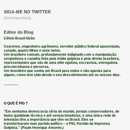
SIGA-ME NO TWITTER
@contrapontopig
Editor do Blog
Célvio Brasil Girão
Cearense, engenheiro agrônomo,
servidor público federal aposentado,
casado, quatro filhos e onze netos.
Um brasileiro comum, profundamente indignado com a manipulação
vergonhosa e canalha feita pela mídia golpista e pela direita brasileira,
representantes que são de uma elite egoísta, escravista, entreguista,
preconceituosa e perversa.
Um brasileiro que sonha um Brasil para todos e não apenas para
alguns, como tem sido desde o seu descobrimento até os nossos dias.
_______
O QUE É PIG ?
"Em nenhuma democracia séria do mundo, jornais conservadores, de
baixa qualidade técnica e até sensacionalistas, e uma única rede de
televisão têm a importância que têm no Brasil. Eles se
transformaram num partido político – o
PIG
, Partido da Imprensa
Golpista.
" (
Paulo Henrique Amorim.)