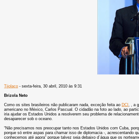
Tijolaço
- sexta-feira, 30 abril, 2010 às 9:31
Brizola Neto
Como os sites brasileiros não publicaram nada, exceção feita ao
DCI
, , a
americano no México, Carlos Pascual. O cidadão na foto ao lado, ao parti
iria ajudar os Estados Unidos a resolverem seu problema de relacionament
desaparecer sob o oceano.
“Não precisamos nos preocupar tanto nos Estados Unidos com Cuba, porque
porque só entre aspas para chamar isso de diplomacia -, acrescentando q
conhecemos até agora” porque talvez seja debaixo d´água que os norteame