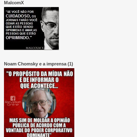
MalcomX
Noam Chomsky e a imprensa (1)